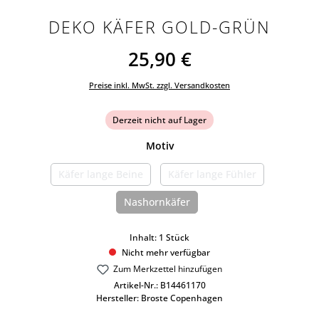
DEKO KÄFER GOLD-GRÜN
25,90 €
Preise inkl. MwSt. zzgl. Versandkosten
Derzeit nicht auf Lager
auswählen
Motiv
Käfer lange Beine
Käfer lange Fühler
(Diese Option ist zurzeit nicht verfügbar.)
(Diese Option ist zurzeit n
Nashornkäfer
(Diese Option ist zurzeit nicht verfügbar
Inhalt:
1 Stück
Nicht mehr verfügbar
Zum Merkzettel hinzufügen
Artikel-Nr.:
B14461170
Hersteller:
Broste Copenhagen