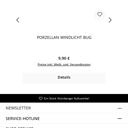
PORZELLAN WINDLICHT BUG
Regulärer Preis:
9,90 €
Preise inkl. MwSt. zzgl. Versandkosten
Details
Ein Stück Nürnberger Kulturerbe!
NEWSLETTER
SERVICE-HOTLINE